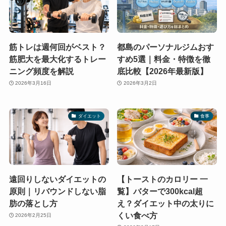
筋トレは週何回がベスト？
都島のパーソナルジムおす
筋肥大を最大化するトレー
すめ5選｜料金・特徴を徹
ニング頻度を解説
底比較【2026年最新版】
2026年3月16日
2026年3月2日
ダイエット
食事
遠回りしないダイエットの
【トーストのカロリー 一
原則｜リバウンドしない脂
覧】バターで300kcal超
肪の落とし方
え？ダイエット中の太りに
くい食べ方
2026年2月25日