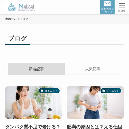
無料カウン
Menu
セリング
ホーム
ブログ
ブログ
新着記事
人気記事
ダイエット
ダイエット
タンパク質不足で老ける？
肥満の原因とは？太る仕組